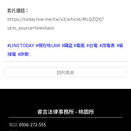
影片連結
：
https://today.line.me/tw/v2/article/MLQZQYj?
utm_source=lineshare
#LINETODAY #視在哈LAW #竊盜 #電能 #台電 #改電表 #偷
接電 #詐欺
回列表頁
睿言法律事務所 - 桃園所
電話
0936-272-555